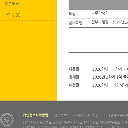
언론보도
교무학생처
작성자
학과UCC
첨부파일명 :
2026년
첨부파일
다음글 :
2026학년도 1학기 교
현재글 :
2026년 2학기 1차 
이전글 :
2026학년도 신입생「
개인정보처리방침
영상정보처리기기운영·관리방침
이메일주소무단
(우)39913 경상북도 칠곡군 기산면 지산로 634 / 전화 054-979-9001 / 팩
COPYRIGHTⓒ KYOUNGBUK SCIENCE UNIVERSITY. ALL RIGHTS RESE