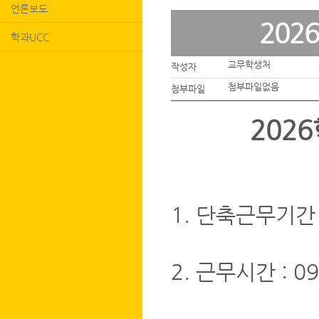
언론보도
202
학과UCC
교무학생처
작성자
첨부파일없음
첨부파일
202
1. 단축근무기간 : 2
2. 근무시간 : 09